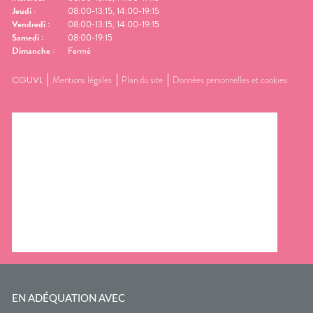
Jeudi
:
08:00-13:15, 14:00-19:15
Vendredi
:
08:00-13:15, 14:00-19:15
Samedi
:
08:00-19:15
Dimanche
:
Fermé
CGUVL
Mentions légales
Plan du site
Données personnelles et cookies
EN ADÉQUATION AVEC