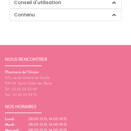
Conseil d'utilisation
Contenu
NOUS RENCONTRER
Pharmacie de l’Océan
105, rue du Général de Gaulle
974 34
Saint-Gilles-les-Bains
Tel :
02 62 24 45 49
Fax :
02 62 24 59 70
NOS HORAIRES
Lundi
:
08:00-13:15, 14:00-19:15
Mardi
:
08:00-13:15, 14:00-19:15
Mercredi
:
08:00-13:15, 14:00-19:15