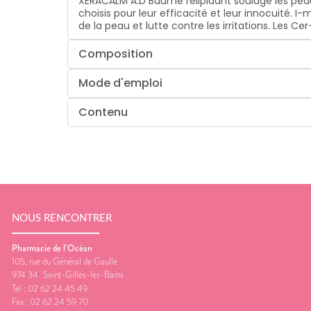
XERACALM A.D Baume relipidant soulage les peau
choisis pour leur efficacité et leur innocuité. 
de la peau et lutte contre les irritations. Les 
Composition
Mode d'emploi
Contenu
NOUS RENCONTRER
Pharmacie de l’Océan
105, rue du Général de Gaulle
974 34
Saint-Gilles-les-Bains
Tel :
02 62 24 45 49
Fax :
02 62 24 59 70