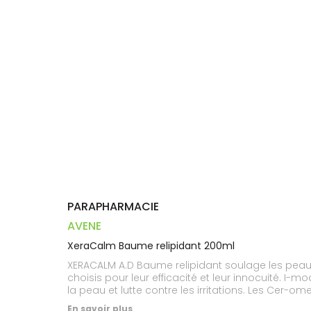
Trousse à
alimentaires
CHEVEUX
VOTRE
pharmacie
PHARMACIES
APPLICATION
Dispositifs
Cheveux
DE GARDE
DE SANTÉ
médicaux
Corps
Homme
Solaire
Visage
PARAPHARMACIE
AVENE
XeraCalm Baume relipidant 200ml
XERACALM A.D Baume relipidant soulage les peaux
choisis pour leur efficacité et leur innocuité. I
la peau et lutte contre les irritations. Les Cer-
En savoir plus