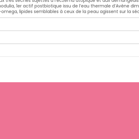
x très sèches sujettes à l’eczéma atopique et aux démangeaison
I-modulia, 1er actif postbiotique issu de l’eau thermale d’Avène 
Cer-omega, lipides semblables à ceux de la peau agissent sur la s