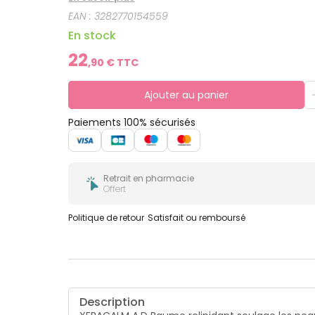
EAN :
3282770154559
En stock
22
,
90
€ TTC
Ajouter au panier
Paiements 100% sécurisés
Retrait en pharmacie
Offert
Politique de retour
Satisfait ou remboursé
Description