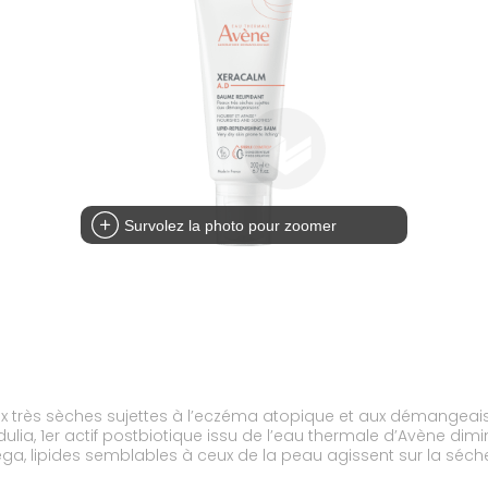
Survolez la photo pour zoomer
 très sèches sujettes à l’eczéma atopique et aux démangeaiso
-modulia, 1er actif postbiotique issu de l’eau thermale d’Avène 
omega, lipides semblables à ceux de la peau agissent sur la séch