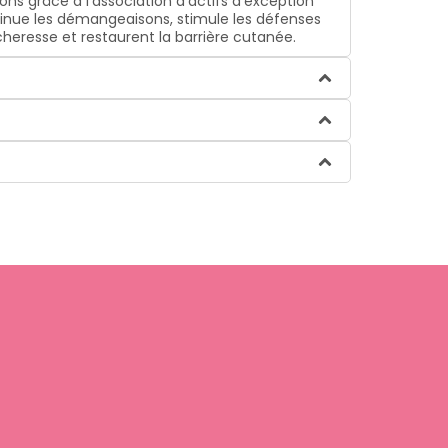
s grâce à l’association d’actifs d’exception
diminue les démangeaisons, stimule les défenses
écheresse et restaurent la barrière cutanée.