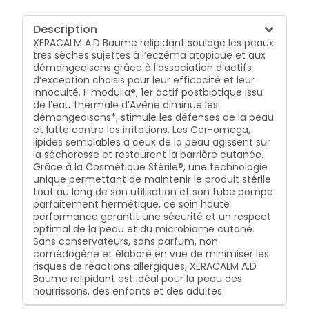
Description
XERACALM A.D Baume relipidant soulage les peaux
très sèches sujettes à l’eczéma atopique et aux
démangeaisons grâce à l’association d’actifs
d’exception choisis pour leur efficacité et leur
innocuité. I-modulia®, 1er actif postbiotique issu
de l’eau thermale d’Avène diminue les
démangeaisons*, stimule les défenses de la peau
et lutte contre les irritations. Les Cer-omega,
lipides semblables à ceux de la peau agissent sur
la sécheresse et restaurent la barrière cutanée.
Grâce à la Cosmétique Stérile®, une technologie
unique permettant de maintenir le produit stérile
tout au long de son utilisation et son tube pompe
parfaitement hermétique, ce soin haute
performance garantit une sécurité et un respect
optimal de la peau et du microbiome cutané.
Sans conservateurs, sans parfum, non
comédogène et élaboré en vue de minimiser les
risques de réactions allergiques, XERACALM A.D
Baume relipidant est idéal pour la peau des
nourrissons, des enfants et des adultes.