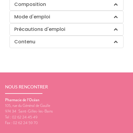
Composition
Mode d'emploi
Précautions d'emploi
Contenu
NOUS RENCONTRER
Pharmacie de l’Océan
105, rue du Général de Gaulle
974 34
Saint-Gilles-les-Bains
Tel :
02 62 24 45 49
Fax :
02 62 24 59 70