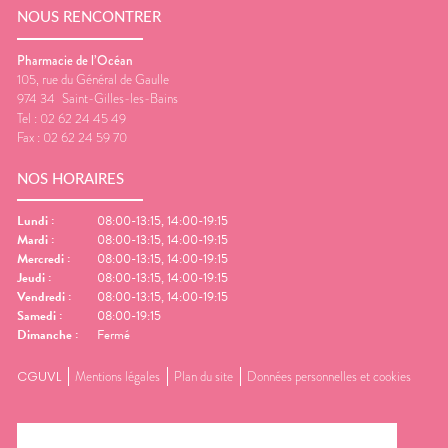
NOUS RENCONTRER
Pharmacie de l’Océan
105, rue du Général de Gaulle
974 34
Saint-Gilles-les-Bains
Tel :
02 62 24 45 49
Fax :
02 62 24 59 70
NOS HORAIRES
Lundi
:
08:00-13:15, 14:00-19:15
Mardi
:
08:00-13:15, 14:00-19:15
Mercredi
:
08:00-13:15, 14:00-19:15
Jeudi
:
08:00-13:15, 14:00-19:15
Vendredi
:
08:00-13:15, 14:00-19:15
Samedi
:
08:00-19:15
Dimanche
:
Fermé
CGUVL
Mentions légales
Plan du site
Données personnelles et cookies