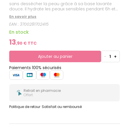
sans dessécher la peau grâce à sa base lavante
douce. Il hydrate les peaux sensibles pendant 6h et
laisse la peau douce, souple et confortable. La
En savoir plus
texture de notre gel douche est celle d'un gel-
EAN :
3700281702415
mousse crémeux et délicatement parfumé. Testé
sous contrôles dermatologique, pédiatrique et
En stock
ophtalmologique.
13
,
90
€ TTC
Ajouter au panier
-
1
+
Paiements 100% sécurisés
Retrait en pharmacie
Offert
Politique de retour
Satisfait ou remboursé