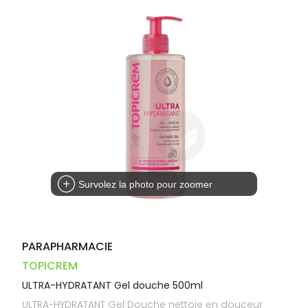
Trousse à
alimentaires
CHEVEUX
VOTRE
pharmacie
PHARMACIES
APPLICATION
Dispositifs
Cheveux
DE GARDE
DE SANTÉ
médicaux
Corps
Homme
Solaire
Visage
Survolez la photo pour zoomer
PARAPHARMACIE
TOPICREM
ULTRA-HYDRATANT Gel douche 500ml
ULTRA-HYDRATANT Gel Douche nettoie en douceur