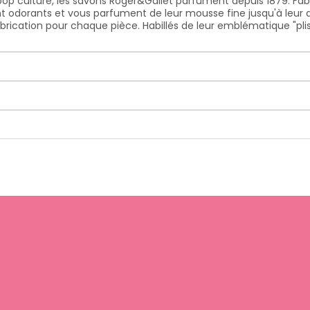
 pop culture, les savons Roger&Gallet parfument depuis 1879. F
ont odorants et vous parfument de leur mousse fine jusqu'à leur d
cation pour chaque pièce. Habillés de leur emblématique "plissé 