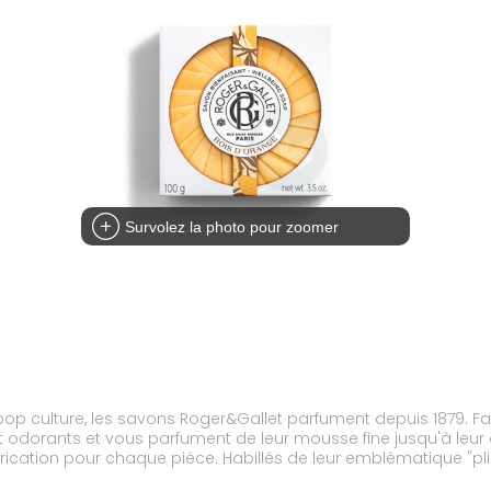
Survolez la photo pour zoomer
 pop culture, les savons Roger&Gallet parfument depuis 1879.
nt odorants et vous parfument de leur mousse fine jusqu'à leur d
ation pour chaque pièce. Habillés de leur emblématique "plissé