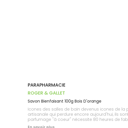
Trousse à
alimentaires
CHEVEUX
VOTRE
pharmacie
PHARMACIES
APPLICATION
Dispositifs
Cheveux
DE GARDE
DE SANTÉ
médicaux
Corps
Homme
Solaire
Visage
PARAPHARMACIE
ROGER & GALLET
Savon Bienfaisant 100g Bois D'orange
Icones des salles de bain devenus icones de la
artisanale qui perdure encore aujourd'hui, ils so
parfumage "à coeur" nécessite 80 heures de fabric
sentent bons, et distillent de la bonne humeur.
En savoir plus