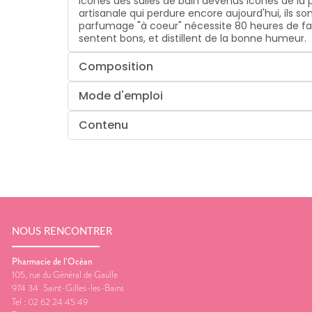
Icones des salles de bain devenus icones de la
artisanale qui perdure encore aujourd'hui, ils s
parfumage "à coeur" nécessite 80 heures de fabri
sentent bons, et distillent de la bonne humeur.
Composition
Mode d'emploi
Contenu
NOUS RENCONTRER
Pharmacie de l’Océan
105, rue du Général de Gaulle
974 34
Saint-Gilles-les-Bains
Tel :
02 62 24 45 49