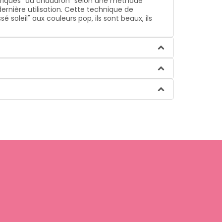
abriqués "au chaudron" selon une méthode
ernière utilisation. Cette technique de
soleil" aux couleurs pop, ils sont beaux, ils