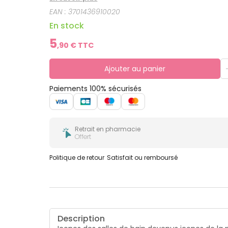
EAN :
3701436910020
En stock
5
,
90
€ TTC
Ajouter au panier
Paiements 100% sécurisés
Retrait en pharmacie
Offert
Politique de retour
Satisfait ou remboursé
Description