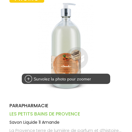
Trousse à
alimentaires
CHEVEUX
VOTRE
pharmacie
PHARMACIES
APPLICATION
Dispositifs
Cheveux
DE GARDE
DE SANTÉ
médicaux
Corps
Homme
Solaire
Visage
Survolez la photo pour zoomer
PARAPHARMACIE
LES PETITS BAINS DE PROVENCE
Savon Liquide 1l Amande
La Provence terre de lumière de parfum et d’histoire…