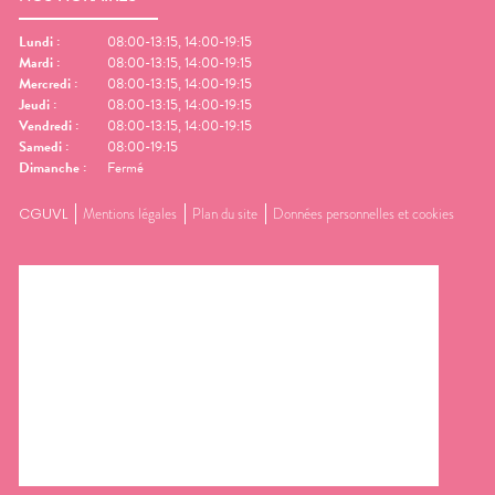
 de bien-être au quotidien.
saponification d'huiles
nvient à tous les types de
végétales d'origine naturelle
Lundi
:
08:00-13:15, 14:00-19:15
peau, même sensibles.
texture et la couleur de 
Mardi
:
08:00-13:15, 14:00-19:15
savon peuvent légèreme
Mercredi
:
08:00-13:15, 14:00-19:15
évoluer, ce qui n'altère en 
Jeudi
:
08:00-13:15, 14:00-19:15
sa qualité. Sans conservate
Vendredi
:
08:00-13:15, 14:00-19:15
Sans graisses animales.
Samedi
:
08:00-19:15
Dimanche
:
Fermé
CGUVL
Mentions légales
Plan du site
Données personnelles et cookies