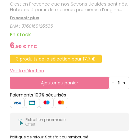
C’est en Provence que nos Savons Liquides sont nés.
Elaborés à partir de matières premières d’origine
naturelle soigneusement sélectionnées, Les Petits
En savoir plus
Bains de Provence sont respectueux des traditions
EAN :
3760169126535
du terroir Provençal. Les Savons Liquides Les Petits
Bains de Provence sont fabriqués à l’ancienne selon
En stock
la méthode de Marseille, cuits au chaudron sous la
responsabilité d’un Maître Savonnier et naturellement
6
,
90
€ TTC
glycérinés. Testé sous contrôle dermatologique.
3 produits de la sélection pour 17.7 €
Voir la sélection
Ajouter au panier
-
1
+
Paiements 100% sécurisés
Retrait en pharmacie
Offert
Politique de retour
Satisfait ou remboursé