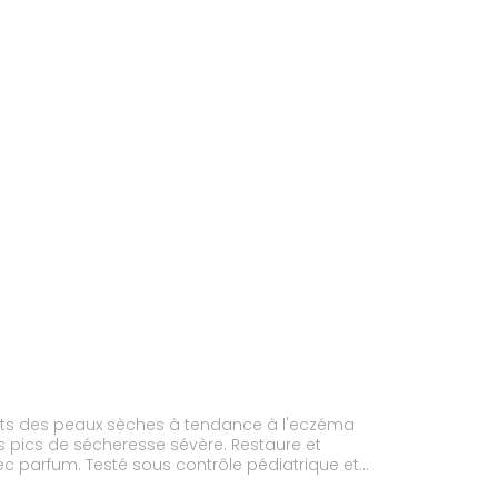
nants des peaux sèches à tendance à l'eczéma
ec parfum. Testé sous contrôle pédiatrique et
nes intimes, visage, corps et cuir chevelu. Ne