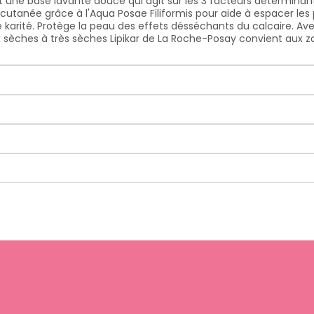
est une base lavante douce qui agit sur les 3 facteurs détermin
e cutanée grâce à l'Aqua Posae Filiformis pour aide à espacer les
 karité. Protège la peau des effets désséchants du calcaire. Av
sèches à très sèches Lipikar de La Roche-Posay convient aux zon