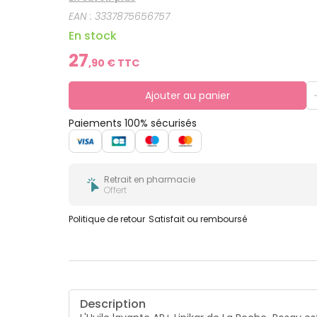
pique pas les yeux.
EAN :
3337875656757
En stock
27
,
90
€ TTC
Ajouter au panier
Paiements 100% sécurisés
Retrait en pharmacie
Offert
Politique de retour
Satisfait ou remboursé
Description