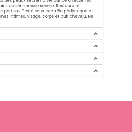
ants des peaux sèches à tendance à l'eczéma
 pics de sécheresse sévère. Restaure et
ec parfum. Testé sous contrôle pédiatrique et
es intimes, visage, corps et cuir chevelu. Ne