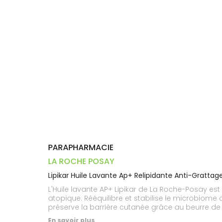
Trousse à
alimentaires
CHEVEUX
VOTRE
pharmacie
PHARMACIES
APPLICATION
Dispositifs
Cheveux
DE GARDE
DE SANTÉ
médicaux
Corps
Homme
Solaire
Visage
PARAPHARMACIE
LA ROCHE POSAY
Lipikar Huile Lavante Ap+ Relipidante Anti-Gratta
L'Huile lavante AP+ Lipikar de La Roche-Posay e
atopique: Rééquilibre et stabilise le microbiome cutanée grâce à l'Aqua Posae Filiformis pour aide à espacer les pics de sécheresse sévère. Restaure et
préserve la barrière cutanée grâce au beurre de 
ophtamologique. L'huile lavante AP+ pour peaux s
En savoir plus