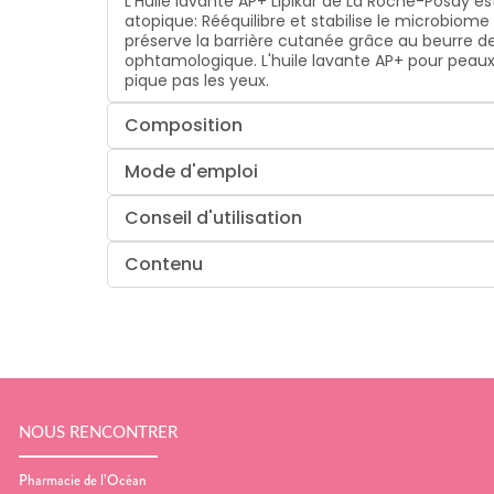
L'Huile lavante AP+ Lipikar de La Roche-Posay 
atopique: Rééquilibre et stabilise le microbiom
préserve la barrière cutanée grâce au beurre de
ophtamologique. L'huile lavante AP+ pour peaux 
pique pas les yeux.
Composition
Mode d'emploi
Conseil d'utilisation
Contenu
NOUS RENCONTRER
Pharmacie de l’Océan