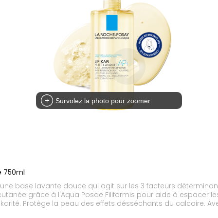
Survolez la photo pour zoomer
ge 750ml
st une base lavante douce qui agit sur les 3 facteurs détermi
karité. Protège la peau des effets désséchants du calcaire. Av
èches à très sèches Lipikar de La Roche-Posay convient aux zo