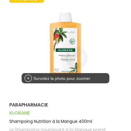
Trousse à
alimentaires
CHEVEUX
VOTRE
pharmacie
PHARMACIES
APPLICATION
Dispositifs
Cheveux
DE GARDE
DE SANTÉ
médicaux
Corps
Homme
Solaire
Visage
Survolez la photo pour zoomer
PARAPHARMACIE
KLORANE
Shampoing Nutrition à la Mangue 400ml
Le Shampoing nourrissant à la Mangue prend