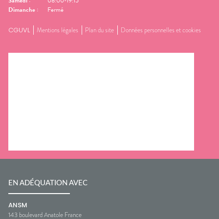
Samedi
:
08:00-19:15
Dimanche
:
Fermé
CGUVL
Mentions légales
Plan du site
Données personnelles et cookies
EN ADÉQUATION AVEC
ANSM
143 boulevard Anatole France