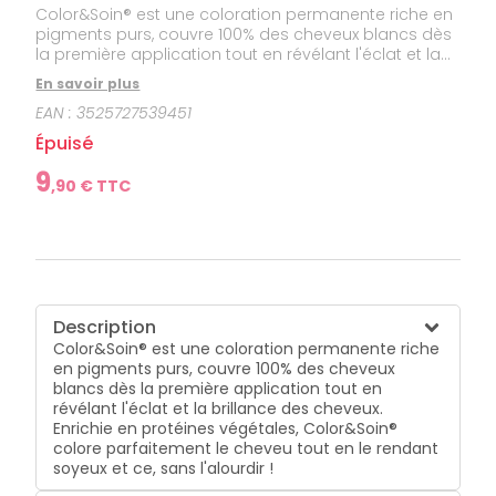
Color&Soin® est une coloration permanente riche en
pigments purs, couvre 100% des cheveux blancs dès
la première application tout en révélant l'éclat et la
brillance des cheveux. Enrichie en protéines
En savoir plus
végétales, Color&Soin® colore parfaitement le
EAN :
3525727539451
cheveu tout en le rendant soyeux et ce, sans
l'alourdir !
Épuisé
9
,
90
€ TTC
Description
Color&Soin® est une coloration permanente riche
en pigments purs, couvre 100% des cheveux
blancs dès la première application tout en
révélant l'éclat et la brillance des cheveux.
Enrichie en protéines végétales, Color&Soin®
colore parfaitement le cheveu tout en le rendant
soyeux et ce, sans l'alourdir !