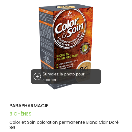
Trousse à
alimentaires
CHEVEUX
VOTRE
pharmacie
PHARMACIES
APPLICATION
Dispositifs
Cheveux
DE GARDE
DE SANTÉ
médicaux
Corps
Homme
Solaire
Visage
Survolez la photo pour
zoomer
PARAPHARMACIE
3 CHÊNES
Color et Soin coloration permanente Blond Clair Doré
8G