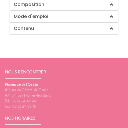
Composition
Mode d'emploi
Contenu
NOUS RENCONTRER
Pharmacie de l’Océan
105, rue du Général de Gaulle
974 34
Saint-Gilles-les-Bains
Tel :
02 62 24 45 49
Fax :
02 62 24 59 70
NOS HORAIRES