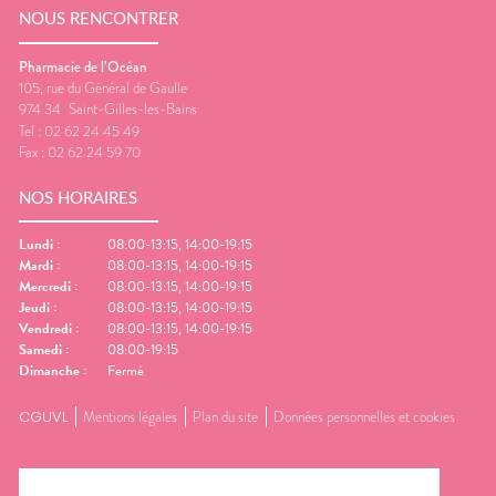
NOUS RENCONTRER
Pharmacie de l’Océan
105, rue du Général de Gaulle
974 34
Saint-Gilles-les-Bains
Tel :
02 62 24 45 49
Fax :
02 62 24 59 70
NOS HORAIRES
Lundi
:
08:00-13:15, 14:00-19:15
Mardi
:
08:00-13:15, 14:00-19:15
Mercredi
:
08:00-13:15, 14:00-19:15
Jeudi
:
08:00-13:15, 14:00-19:15
Vendredi
:
08:00-13:15, 14:00-19:15
Samedi
:
08:00-19:15
Dimanche
:
Fermé
CGUVL
Mentions légales
Plan du site
Données personnelles et cookies