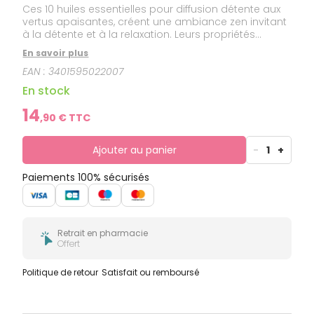
Ces 10 huiles essentielles pour diffusion détente aux
vertus apaisantes, créent une ambiance zen invitant
à la détente et à la relaxation. Leurs propriétés
olfactives calment les tensions et aident à favoriser
En savoir plus
naturellement le sommeil et la sérénité.Ces huiles
EAN :
3401595022007
essentielles pour diffusion sont 100% pures et
naturelles.
En stock
14
,
90
€ TTC
Ajouter au panier
-
1
+
Paiements 100% sécurisés
Retrait en pharmacie
Offert
Politique de retour
Satisfait ou remboursé