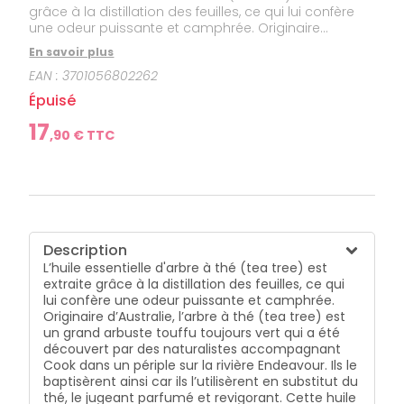
grâce à la distillation des feuilles, ce qui lui confère
une odeur puissante et camphrée. Originaire
d’Australie, l’arbre à thé (tea tree) est un grand
En savoir plus
arbuste touffu toujours vert qui a été découvert par
EAN :
3701056802262
des naturalistes accompagnant Cook dans un
périple sur la rivière Endeavour. Ils le baptisèrent ainsi
Épuisé
car ils l’utilisèrent en substitut du thé, le jugeant
parfumé et revigorant. Cette huile essentielle est
17
,
90
€ TTC
HEBBD (Huile Essentielle Botaniquement et
Biochimiquement Définie).
Description
L’huile essentielle d'arbre à thé (tea tree) est
extraite grâce à la distillation des feuilles, ce qui
lui confère une odeur puissante et camphrée.
Originaire d’Australie, l’arbre à thé (tea tree) est
un grand arbuste touffu toujours vert qui a été
découvert par des naturalistes accompagnant
Cook dans un périple sur la rivière Endeavour. Ils le
baptisèrent ainsi car ils l’utilisèrent en substitut du
thé, le jugeant parfumé et revigorant. Cette huile