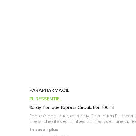
Trousse à
alimentaires
CHEVEUX
VOTRE
pharmacie
PHARMACIES
APPLICATION
Dispositifs
Cheveux
DE GARDE
DE SANTÉ
médicaux
Corps
Homme
Solaire
Visage
PARAPHARMACIE
PURESSENTIEL
Spray Tonique Express Circulation 100ml
Facile à appliquer, ce spray Circulation Puressen
pieds, chevilles et jambes gonflés pour une actio
En savoir plus