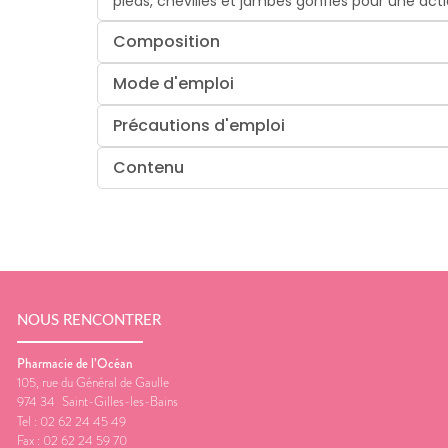
pieds, chevilles et jambes gonflés pour une act
Composition
Mode d'emploi
Précautions d'emploi
Contenu
NOUS RENCONTRER
Pharmacie de l’Océan
105, rue du Général de Gaulle
974 34
Saint-Gilles-les-Bains
Tel :
02 62 24 45 49
Fax :
02 62 24 59 70