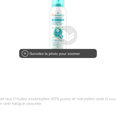
Survolez la photo pour zoomer
tiel aux 17 huiles essentielles 100% pures et naturelles aide à 
n anti-fatigue assurée.