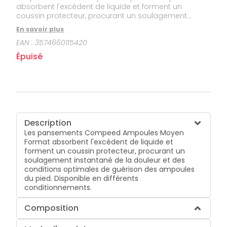
absorbent l'excédent de liquide et forment un
coussin protecteur, procurant un soulagement
instantané de la douleur et des conditions optimales
En savoir plus
de guérison des ampoules du pied. Disponible en
EAN :
3574660115420
différents conditionnements.
Épuisé
Description
Les pansements Compeed Ampoules Moyen
Format absorbent l'excédent de liquide et
forment un coussin protecteur, procurant un
soulagement instantané de la douleur et des
conditions optimales de guérison des ampoules
du pied. Disponible en différents
conditionnements.
Composition