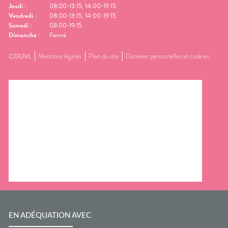
Jeudi
:
08:00-13:15, 14:00-19:15
Vendredi
:
08:00-13:15, 14:00-19:15
Samedi
:
08:00-19:15
Dimanche
:
Fermé
CGUVL
Mentions légales
Plan du site
Données personnelles et cookies
EN ADÉQUATION AVEC