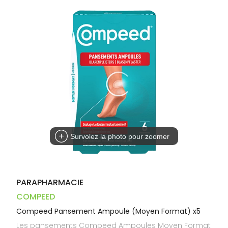
Trousse à
alimentaires
CHEVEUX
VOTRE
pharmacie
PHARMACIES
APPLICATION
Dispositifs
Cheveux
DE GARDE
DE SANTÉ
médicaux
Corps
Homme
Solaire
Visage
Survolez la photo pour zoomer
PARAPHARMACIE
COMPEED
Compeed Pansement Ampoule (Moyen Format) x5
Les pansements Compeed Ampoules Moyen Format