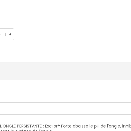
-
1
+
LE PERSISTANTE : Excilor® Forte abaisse le pH de l'ongle, inhib