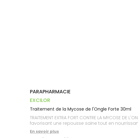
Trousse à
alimentaires
CHEVEUX
VOTRE
pharmacie
PHARMACIES
APPLICATION
Dispositifs
Cheveux
DE GARDE
DE SANTÉ
médicaux
Corps
Homme
Solaire
Visage
PARAPHARMACIE
EXCILOR
Traitement de la Mycose de l'Ongle Forte 30ml
TRAITEMENT EXTRA FORT CONTRE LA MYCOSE DE L'ONGLE
favorisant une repousse saine tout en nourrissant
En savoir plus