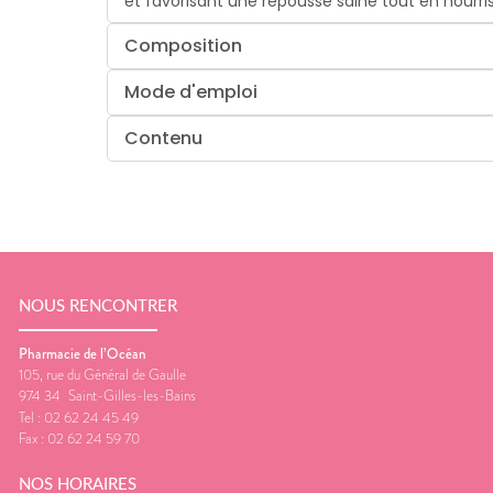
et favorisant une repousse saine tout en nourris
Composition
Mode d'emploi
Contenu
NOUS RENCONTRER
Pharmacie de l’Océan
105, rue du Général de Gaulle
974 34
Saint-Gilles-les-Bains
Tel :
02 62 24 45 49
Fax :
02 62 24 59 70
NOS HORAIRES