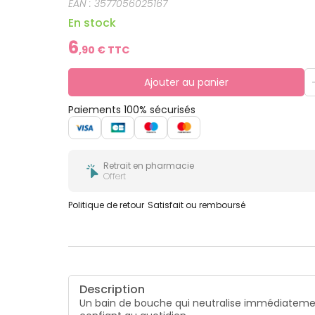
EAN :
3577056025167
En stock
6
,
90
€ TTC
Ajouter au panier
Paiements 100% sécurisés
Retrait en pharmacie
Offert
Politique de retour
Satisfait ou remboursé
Description
Un bain de bouche qui neutralise immédiatement