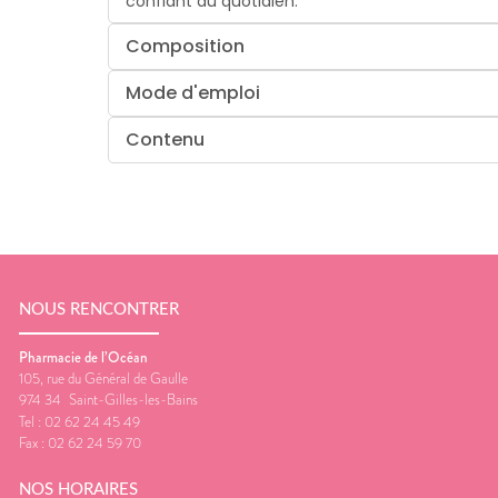
confiant au quotidien.
Composition
Mode d'emploi
Contenu
NOUS RENCONTRER
Pharmacie de l’Océan
105, rue du Général de Gaulle
974 34
Saint-Gilles-les-Bains
Tel :
02 62 24 45 49
Fax :
02 62 24 59 70
NOS HORAIRES