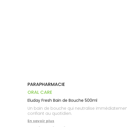
Trousse à
alimentaires
CHEVEUX
VOTRE
pharmacie
PHARMACIES
APPLICATION
Dispositifs
Cheveux
DE GARDE
DE SANTÉ
médicaux
Corps
Homme
Solaire
Visage
PARAPHARMACIE
ORAL CARE
Eluday Fresh Bain de Bouche 500ml
Un bain de bouche qui neutralise immédiatement
confiant au quotidien.
En savoir plus