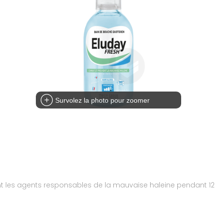
Survolez la photo pour zoomer
 les agents responsables de la mauvaise haleine pendant 12 h