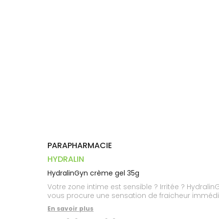
Trousse à
alimentaires
CHEVEUX
VOTRE
pharmacie
PHARMACIES
APPLICATION
Dispositifs
Cheveux
DE GARDE
DE SANTÉ
médicaux
Corps
Homme
Solaire
Visage
PARAPHARMACIE
HYDRALIN
HydralinGyn crème gel 35g
Votre zone intime est sensible ? Irritée ? Hydral
vous procure une sensation de fraicheur immédi
En savoir plus