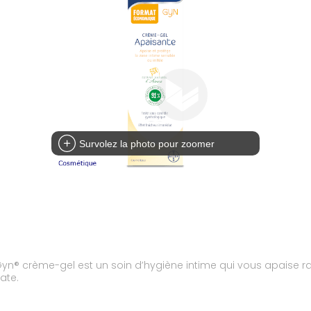
Survolez la photo pour zoomer
inGyn® crème-gel est un soin d’hygiène intime qui vous apaise r
ate.