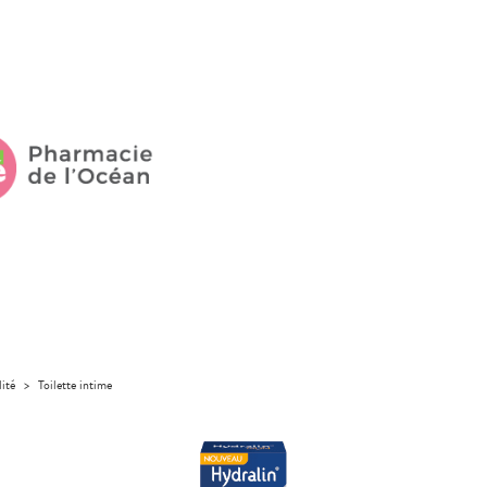
lité
>
Toilette intime