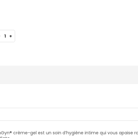
-
1
+
linGyn® crème-gel est un soin d’hygiène intime qui vous apaise r