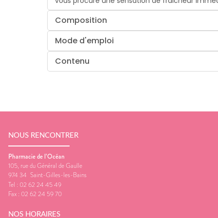
vous procure une sensation de fraicheur imméd
Composition
Mode d'emploi
Contenu
NOUS RENCONTRER
Pharmacie de l’Océan
105, rue du Général de Gaulle
974 34
Saint-Gilles-les-Bains
Tel :
02 62 24 45 49
Fax :
02 62 24 59 70
NOS HORAIRES