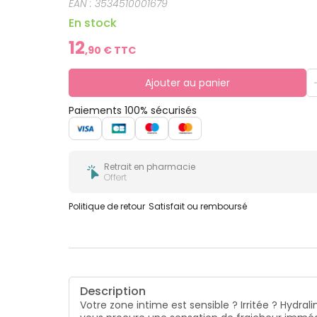
EAN :
3534510001679
En stock
12
,
90
€ TTC
Ajouter au panier
Paiements 100% sécurisés
Retrait en pharmacie
Offert
Politique de retour
Satisfait ou remboursé
Description
Votre zone intime est sensible ? Irritée ? Hydra