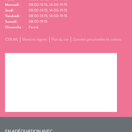
Mercredi
:
08:00-13:15, 14:00-19:15
Jeudi
:
08:00-13:15, 14:00-19:15
Vendredi
:
08:00-13:15, 14:00-19:15
Samedi
:
08:00-19:15
Dimanche
:
Fermé
CGUVL
Mentions légales
Plan du site
Données personnelles et cookies
EN ADÉQUATION AVEC