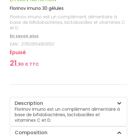
Florinov imuno 30 gélules
Florinov imuno est un complément alimentaire à
base de bifidobactéries, lactobacilles et vitamines C
et D.
En savoir plus
EAN :
3760195480892
Épuisé
21
,
90
€ TTC
Description
Florinov imuno est un complément alimentaire à
base de bifidobactéries, lactobacilles et
vitamines C et D.
Composition