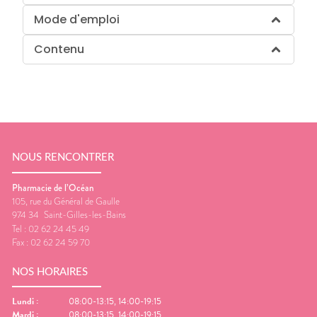
Mode d'emploi
Contenu
NOUS RENCONTRER
Pharmacie de l’Océan
105, rue du Général de Gaulle
974 34
Saint-Gilles-les-Bains
Tel :
02 62 24 45 49
Fax :
02 62 24 59 70
NOS HORAIRES
Lundi
:
08:00-13:15, 14:00-19:15
Mardi
:
08:00-13:15, 14:00-19:15