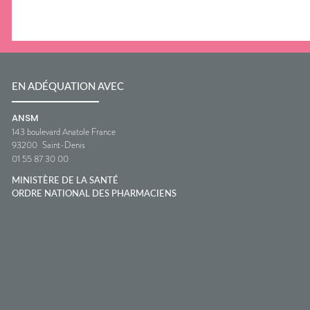
EN ADÉQUATION AVEC
ANSM
143 boulevard Anatole France
93200
Saint-Denis
01 55 87 30 00
MINISTÈRE DE LA SANTÉ
ORDRE NATIONAL DES PHARMACIENS