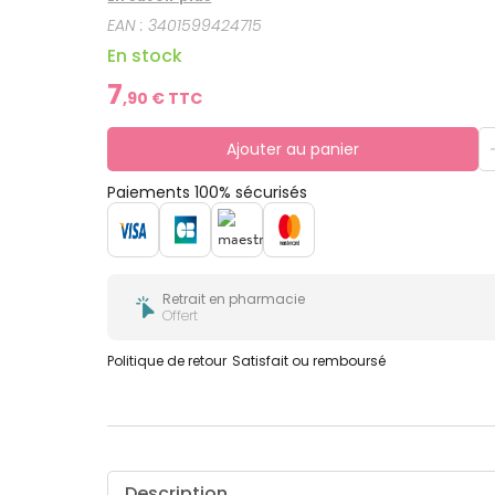
EAN :
3401599424715
En stock
7
,
90
€ TTC
Ajouter au panier
Paiements 100% sécurisés
Retrait en pharmacie
Offert
Politique de retour
Satisfait ou remboursé
Description