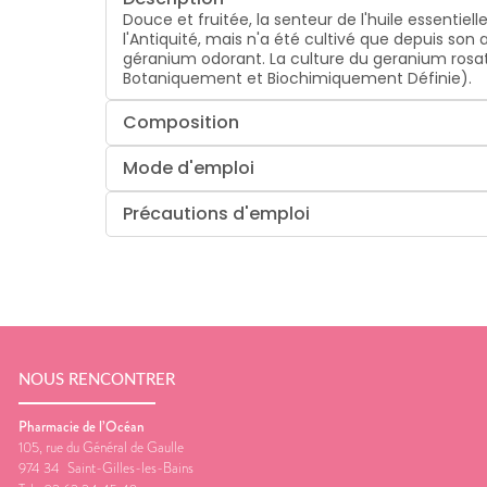
Douce et fruitée, la senteur de l'huile essentiel
l'Antiquité, mais n'a été cultivé que depuis son 
géranium odorant. La culture du geranium rosat p
Botaniquement et Biochimiquement Définie).
Composition
Mode d'emploi
Précautions d'emploi
NOUS RENCONTRER
Pharmacie de l’Océan
105, rue du Général de Gaulle
974 34
Saint-Gilles-les-Bains