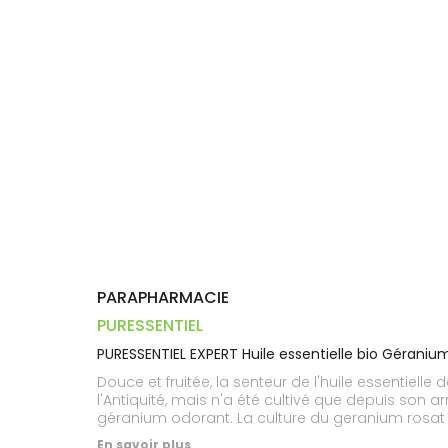
Trousse à
alimentaires
CHEVEUX
VOTRE
pharmacie
PHARMACIES
APPLICATION
Dispositifs
Cheveux
DE GARDE
DE SANTÉ
médicaux
Corps
Homme
Solaire
Visage
PARAPHARMACIE
PURESSENTIEL
PURESSENTIEL EXPERT Huile essentielle bio Géraniu
Douce et fruitée, la senteur de l'huile essentielle
l'Antiquité, mais n'a été cultivé que depuis son a
géranium odorant. La culture du geranium rosat pr
Botaniquement et Biochimiquement Définie).
En savoir plus