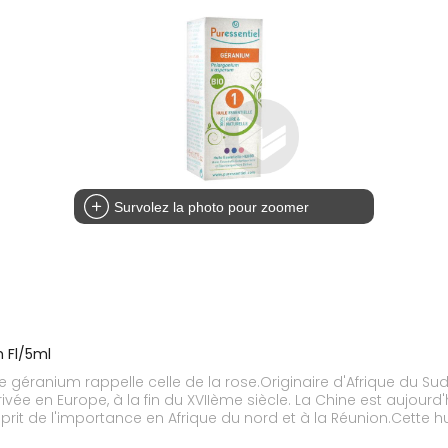
Survolez la photo pour zoomer
m Fl/5ml
 de géranium rappelle celle de la rose.Originaire d'Afrique du Su
rrivée en Europe, à la fin du XVIIème siècle. La Chine est aujour
it de l'importance en Afrique du nord et à la Réunion.Cette huil