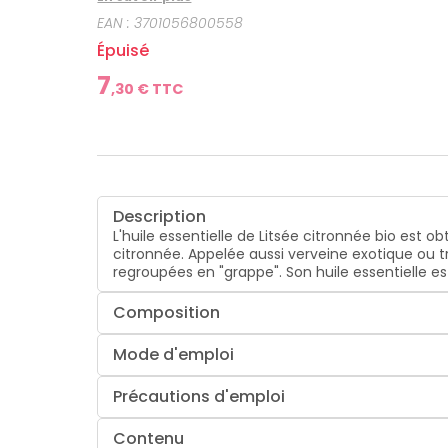
EAN :
3701056800558
Épuisé
7
,
30
€ TTC
Description
L'huile essentielle de Litsée citronnée bio est o
citronnée. Appelée aussi verveine exotique ou trop
regroupées en "grappe". Son huile essentielle e
Composition
Mode d'emploi
Précautions d'emploi
Contenu