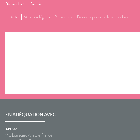
Dimanche
:
Fermé
CGUVL
Mentions légales
Plan du site
Données personnelles et cookies
EN ADÉQUATION AVEC
ANSM
143 boulevard Anatole France