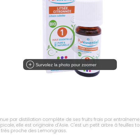
Survolez la photo pour zoomer
tenue par distillation complète de ses fruits frais par entraînem
cale, elle est originaire d'Asie. C'est un petit arbre à feuilles 
st très proche des Lemongrass.