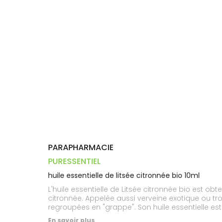
Trousse à
alimentaires
CHEVEUX
VOTRE
pharmacie
PHARMACIES
APPLICATION
Dispositifs
Cheveux
DE GARDE
DE SANTÉ
médicaux
Corps
Homme
Solaire
Visage
PARAPHARMACIE
PURESSENTIEL
huile essentielle de litsée citronnée bio 10ml
L'huile essentielle de Litsée citronnée bio est ob
citronnée. Appelée aussi verveine exotique ou tropi
regroupées en "grappe". Son huile essentielle e
En savoir plus