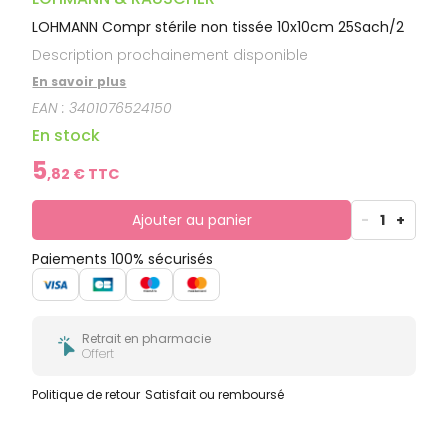
LOHMANN Compr stérile non tissée 10x10cm 25Sach/2
Description prochainement disponible
En savoir plus
EAN :
3401076524150
En stock
5
,
82
€ TTC
Ajouter au panier
-
1
+
Paiements 100% sécurisés
Retrait en pharmacie
Offert
Politique de retour
Satisfait ou remboursé