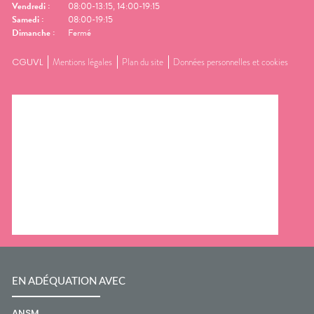
Vendredi
:
08:00-13:15, 14:00-19:15
Samedi
:
08:00-19:15
Dimanche
:
Fermé
CGUVL
Mentions légales
Plan du site
Données personnelles et cookies
EN ADÉQUATION AVEC
ANSM