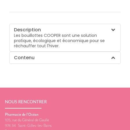
Description
Les bouillottes COOPER sont une solution
pratique, écologique et économique pour se
réchauffer tout l'hiver.
Contenu
NOUS RENCONTRER
Pharmacie de l’Océan
105, rue du Général de Gaulle
974 34
Saint-Gilles-les-Bains