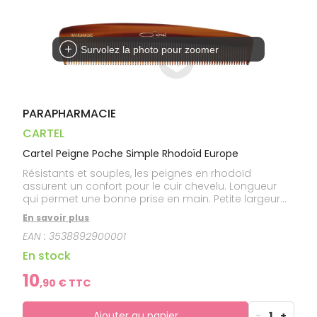
Trousse à
alimentaires
CHEVEUX
VOTRE
pharmacie
PHARMACIES
APPLICATION
Dispositifs
Cheveux
DE GARDE
DE SANTÉ
médicaux
Corps
Survolez la photo pour zoomer
Homme
Solaire
Visage
PARAPHARMACIE
CARTEL
Cartel Peigne Poche Simple Rhodoïd Europe
Résistants et souples, les peignes en rhodoïd
assurent un confort pour le cuir chevelu. Longueur
qui permet une bonne prise en main. Petite largeur
qui confère une certaine légèreté et maniabilité.
En savoir plus
EAN :
3538892900001
En stock
10
,
90
€ TTC
Ajouter au panier
-
1
+