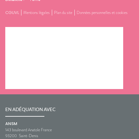
CGUVL
Mentions légales
Plan du site
Données personnelles et cookies
EN ADÉQUATION AVEC
ANSM
143 boulevard Anatole France
93200
Saint-Denis