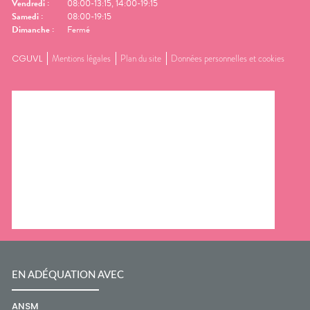
Vendredi
:
08:00-13:15, 14:00-19:15
Samedi
:
08:00-19:15
Dimanche
:
Fermé
CGUVL
Mentions légales
Plan du site
Données personnelles et cookies
EN ADÉQUATION AVEC
ANSM