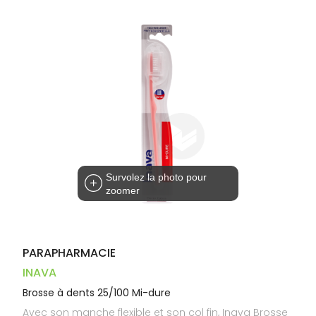
Trousse à
alimentaires
CHEVEUX
VOTRE
pharmacie
PHARMACIES
APPLICATION
Dispositifs
Cheveux
DE GARDE
DE SANTÉ
médicaux
Corps
Homme
Solaire
Visage
Survolez la photo pour
zoomer
PARAPHARMACIE
INAVA
Brosse à dents 25/100 Mi-dure
Avec son manche flexible et son col fin, Inava Brosse