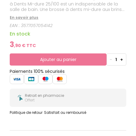
à Dents Mi-dure 25/100 est un indispensable de la
salle de bain. Une brosse à dents mi-dure aux brins
en nylon de qualité de 25/100 mm, finement arrondis,
En savoir plus
pour une sensation de brossage intense mais dans
EAN :
3577057054142
le respect des gencives. Une capsule de protection
de la tête permet de la ranger à l’abri et de
En stock
conserver la forme des brins pour plus d’efficacité.
Elle est également assainissable au micro-ondes, à
3
,
90
€ TTC
600 W, en plongeant la tête dans l’eau une minute
seulement.
Ajouter au panier
-
1
+
Paiements 100% sécurisés
Retrait en pharmacie
Offert
Politique de retour
Satisfait ou remboursé