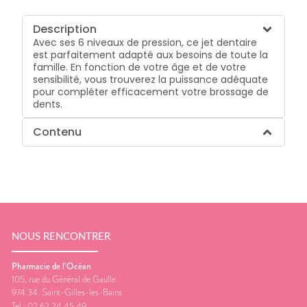
Description
Avec ses 6 niveaux de pression, ce jet dentaire
est parfaitement adapté aux besoins de toute la
famille. En fonction de votre âge et de votre
sensibilité, vous trouverez la puissance adéquate
pour compléter efficacement votre brossage de
dents.
Contenu
NOUS RENCONTRER
Pharmacie de l’Océan
105, rue du Général de Gaulle
974 34
Saint-Gilles-les-Bains
Tel :
02 62 24 45 49