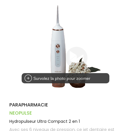
Trousse à
alimentaires
CHEVEUX
VOTRE
pharmacie
PHARMACIES
APPLICATION
Dispositifs
Cheveux
DE GARDE
DE SANTÉ
médicaux
Corps
Homme
Solaire
Visage
Survolez la photo pour zoomer
PARAPHARMACIE
NEOPULSE
Hydropulseur Ultra Compact 2 en 1
Avec ses 6 niveaux de pression, ce jet dentaire est