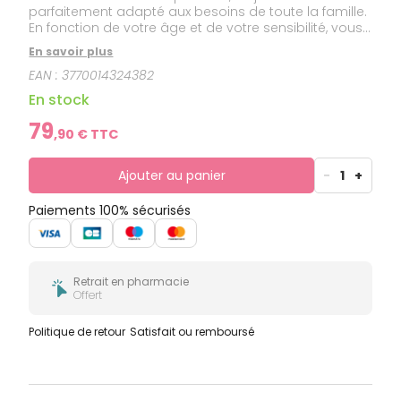
parfaitement adapté aux besoins de toute la famille.
En fonction de votre âge et de votre sensibilité, vous
trouverez la puissance adéquate pour compléter
En savoir plus
efficacement votre brossage de dents.
EAN :
3770014324382
En stock
79
,
90
€ TTC
Ajouter au panier
-
1
+
Paiements 100% sécurisés
Retrait en pharmacie
Offert
Politique de retour
Satisfait ou remboursé