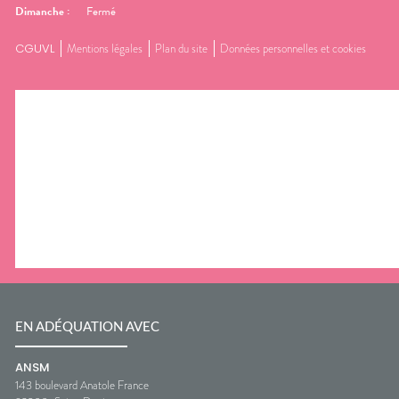
Dimanche
:
Fermé
CGUVL
Mentions légales
Plan du site
Données personnelles et cookies
EN ADÉQUATION AVEC
ANSM
143 boulevard Anatole France