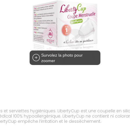
Survolez la photo pour
zoomer
 serviettes hygiéniques. LibertyCup est une coupelle en silicone
dical 100% hypoallergénique. LibertyCup ne contient ni coloran
bertyCup empêche l’irritation et le dessèchement.