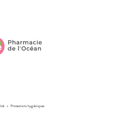
lité
>
Protections hygièniques