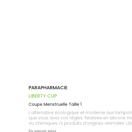
Trousse à
alimentaires
CHEVEUX
VOTRE
pharmacie
PHARMACIES
APPLICATION
Dispositifs
Cheveux
DE GARDE
DE SANTÉ
médicaux
Corps
Homme
Solaire
Visage
PARAPHARMACIE
LIBERTY CUP
Coupe Menstruelle Taille 1
L’alternative écologique et moderne aux tampons et
que vous avez vos règles. Réalisée en silicone mé
ou chimiques, ni produits d’origines animales. Li
En savoir plus