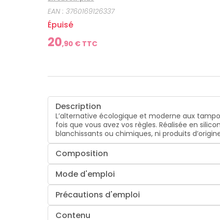
EAN :
3760169126337
Épuisé
20
,
90
€ TTC
Description
L’alternative écologique et moderne aux tampons 
fois que vous avez vos règles. Réalisée en silic
blanchissants ou chimiques, ni produits d’origi
Composition
Mode d'emploi
Précautions d'emploi
Contenu