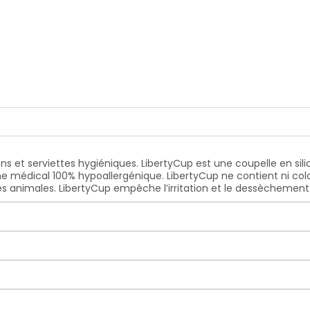
et serviettes hygiéniques. LibertyCup est une coupelle en silicon
one médical 100% hypoallergénique. LibertyCup ne contient ni col
nes animales. LibertyCup empêche l’irritation et le dessèchement