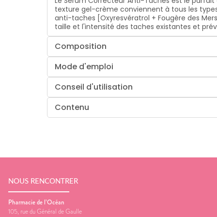
Le Sérum Correcteur Anti-Taches est le parfait 
texture gel-crème conviennent à tous les type
anti-taches [Oxyresvératrol + Fougère des Mers]
taille et l'intensité des taches existantes et pré
Composition
Mode d'emploi
Conseil d'utilisation
Contenu
NOUS RENCONTRER
Pharmacie de l’Océan
105, rue du Général de Gaulle