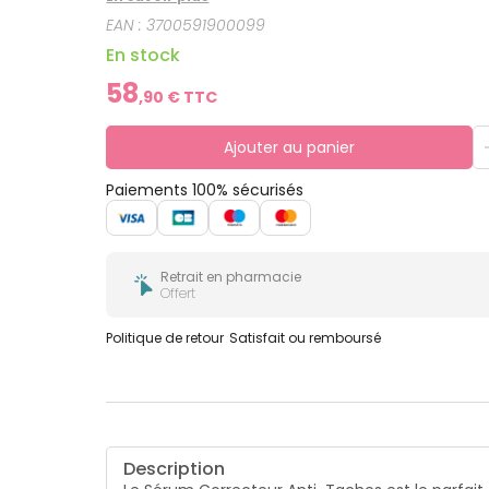
EAN :
3700591900099
En stock
58
,
90
€ TTC
Ajouter au panier
Paiements 100% sécurisés
Retrait en pharmacie
Offert
Politique de retour
Satisfait ou remboursé
Description