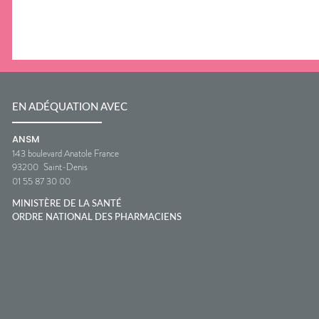
EN ADÉQUATION AVEC
ANSM
143 boulevard Anatole France
93200
Saint-Denis
01 55 87 30 00
MINISTÈRE DE LA SANTÉ
ORDRE NATIONAL DES PHARMACIENS