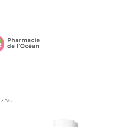
>
Teint