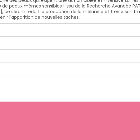
allié des peaux qui exigent une action ciblée et intensive sur l
s de peaux mêmes sensibles ! Issu de la Recherche Avancée PATY
, ce sérum réduit la production de la mélanine et freine son tra
venir l'apparition de nouvelles taches.