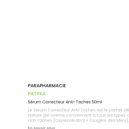
Trousse à
alimentaires
CHEVEUX
VOTRE
pharmacie
PHARMACIES
APPLICATION
Dispositifs
Cheveux
DE GARDE
DE SANTÉ
médicaux
Corps
Homme
Solaire
Visage
PARAPHARMACIE
PATYKA
Sérum Correcteur Anti-Taches 50ml
Le Sérum Correcteur Anti-Taches est le parfait al
texture gel-crème conviennent à tous les types 
anti-taches [Oxyresvératrol + Fougère des Mers], 
taille et l'intensité des taches existantes et préve
En savoir plus