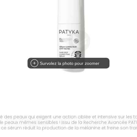
Survolez la photo pour zoomer
lié des peaux qui exigent une action ciblée et intensive sur le
de peaux mêmes sensibles ! Issu de la Recherche Avancée PATYK
ce sérum réduit la production de la mélanine et freine son tra
nir l'apparition de nouvelles taches.