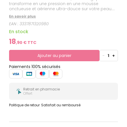
transforme en une pression en une mousse
onctueuse et aérienne ultra-douce sur votre peau.
Sa mousse onctueuse, sans savon, nettoie votre
En savoir plus
peau en douceur et ravive l'éclat de votre teint. La
EAN :
3337871320980
peau est nette, fraîche et éclatante de santé. Peau
sensible. Hypoallergénique. Sans savon. Testé sous
En stock
contrôle dermatologique. Avec de l'eau thermale de
Vichy.
18
,
90
€ TTC
Ajouter au panier
-
1
+
Paiements 100% sécurisés
Retrait en pharmacie
Offert
Politique de retour
Satisfait ou remboursé