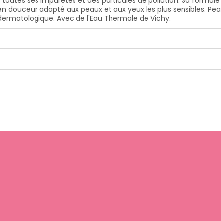
e toutes ses impuretés et des particules de pollution. Sa formul
douceur adapté aux peaux et aux yeux les plus sensibles. Peaux
e dermatologique. Avec de l'Eau Thermale de Vichy.