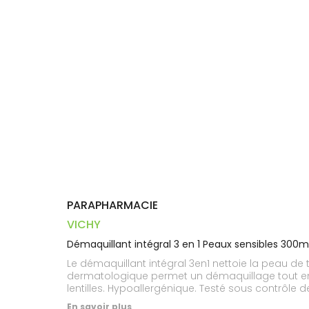
Trousse à
alimentaires
CHEVEUX
VOTRE
pharmacie
PHARMACIES
APPLICATION
Dispositifs
Cheveux
DE GARDE
DE SANTÉ
médicaux
Corps
Homme
Solaire
Visage
PARAPHARMACIE
VICHY
Démaquillant intégral 3 en 1 Peaux sensibles 300m
Le démaquillant intégral 3en1 nettoie la peau de
dermatologique permet un démaquillage tout en d
lentilles. Hypoallergénique. Testé sous contrôle
En savoir plus