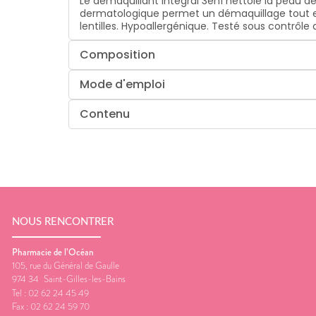
Le démaquillant intégral 3en1 nettoie la peau d
dermatologique permet un démaquillage tout en 
lentilles. Hypoallergénique. Testé sous contrôl
Composition
Mode d'emploi
Contenu
NOUS RENCONTRER
Pharmacie de l’Océan
105, rue du Général de Gaulle
974 34
Saint-Gilles-les-Bains
Tel :
02 62 24 45 49
Fax :
02 62 24 59 70