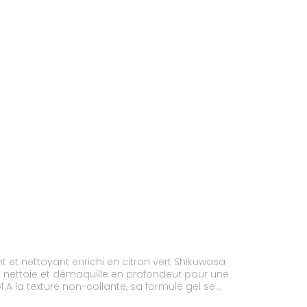
 et nettoyant enrichi en citron vert Shikuwasa
ile nettoie et démaquille en profondeur pour une
.A la texture non-collante, sa formule gel se
nt sur la peau, qui paraît plus douce et plus