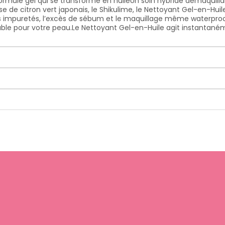
rmule gel qui se transforme en huileUn soin hybride démaquilla
se de citron vert japonais, le Shikulime, le Nettoyant Gel-en-Hu
 les impuretés, l’excès de sébum et le maquillage même waterproo
ble pour votre peau.Le Nettoyant Gel-en-Huile agit instantanéme