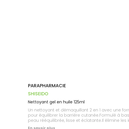
Trousse à
alimentaires
CHEVEUX
VOTRE
pharmacie
PHARMACIES
APPLICATION
Dispositifs
Cheveux
DE GARDE
DE SANTÉ
médicaux
Corps
Homme
Solaire
Visage
PARAPHARMACIE
SHISEIDO
Nettoyant gel en huile 125ml
Un nettoyant et démaquillant 2 en 1 avec une for
pour équilibrer la barrière cutanée.Formulé à bas
peau rééquilibrée, lisse et éclatante.Il élimine 
transforme en une huile soyeuse, ultra confortab
En savoir plus