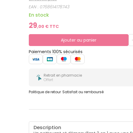
souple, sans la dessécher.
EAN :
0768614178743
En stock
29
,
00
€ TTC
Ajouter au panier
Paiements 100% sécurisés
Retrait en pharmacie
Offert
Politique de retour
Satisfait ou remboursé
Description