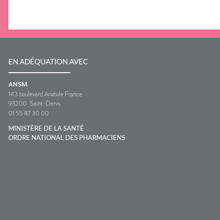
EN ADÉQUATION AVEC
ANSM
143 boulevard Anatole France
93200
Saint-Denis
01 55 87 30 00
MINISTÈRE DE LA SANTÉ
ORDRE NATIONAL DES PHARMACIENS