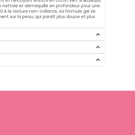
nt et nettoyant enrichi en citron vert Shikuwasa
ile nettoie et démaquille en profondeur pour une
f.A la texture non-collante, sa formule gel se
nt sur la peau, qui paraît plus douce et plus