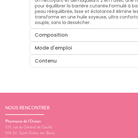
Un nettoyant et démaquillant 2 en 1 avec une fo
pour équilibrer la barrière cutanée.Formulé à ba
peau rééquilibrée, lisse et éclatante.Il élimine
transforme en une huile soyeuse, ultra conforta
souple, sans la dessécher.
Composition
Mode d'emploi
Contenu
NOUS RENCONTRER
Pharmacie de l’Océan
105, rue du Général de Gaulle
974 34
Saint-Gilles-les-Bains