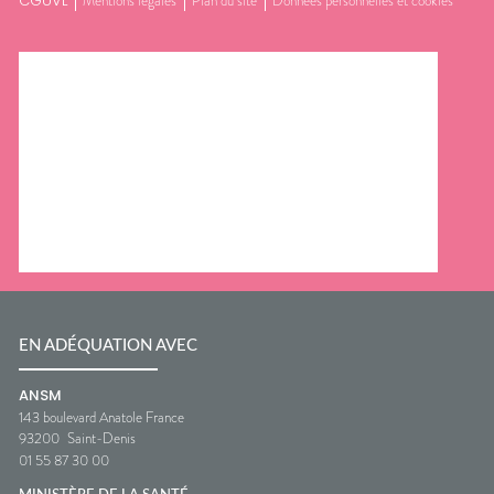
CGUVL
Mentions légales
Plan du site
Données personnelles et cookies
EN ADÉQUATION AVEC
ANSM
143 boulevard Anatole France
93200
Saint-Denis
01 55 87 30 00