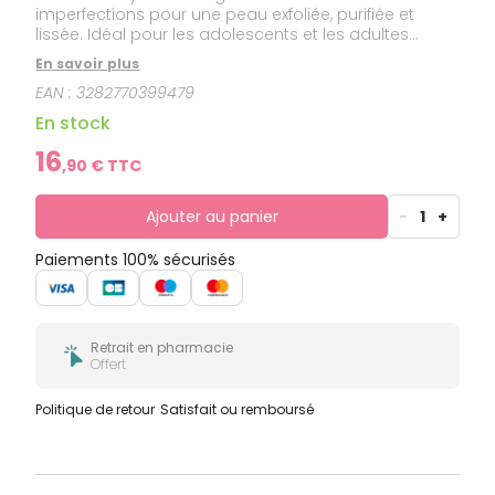
imperfections pour une peau exfoliée, purifiée et
lissée. Idéal pour les adolescents et les adultes
ayant une peau à tendance acnéique ou à
En savoir plus
imperfections. Ce gel nettoyant offre un effet 3-en-1 :
EAN :
3282770399479
il exfolie, purifie et lisse la peau. Grâce à son duo
d'acides kératolytiques et à la Comedoclastin, il aide
En stock
à réduire l'excès de sébum et à limiter la formation
de points noirs. Enrichi en Eau Thermale d'Avène, il est
16
,
90
€ TTC
apaisant et anti-irritant.
Ajouter au panier
-
1
+
Paiements 100% sécurisés
Retrait en pharmacie
Offert
Politique de retour
Satisfait ou remboursé