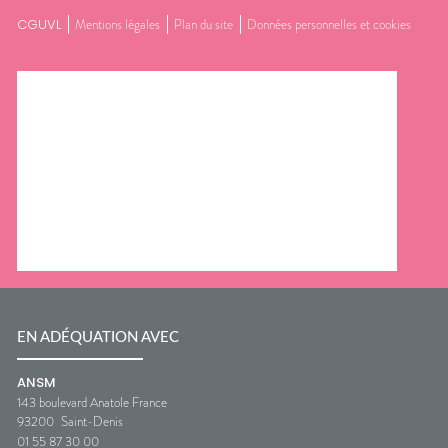
CGUVL
Mentions légales
Plan du site
Données personnelles et cookies
EN ADÉQUATION AVEC
ANSM
143 boulevard Anatole France
93200
Saint-Denis
01 55 87 30 00