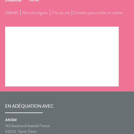
Dimanche
:
Fermé
CGUVL
Mentions légales
Plan du site
Données personnelles et cookies
EN ADÉQUATION AVEC
ANSM
143 boulevard Anatole France
93200
Saint-Denis