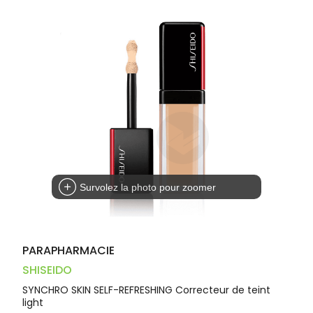
Trousse à
alimentaires
CHEVEUX
VOTRE
pharmacie
PHARMACIES
APPLICATION
Dispositifs
Cheveux
DE GARDE
DE SANTÉ
médicaux
Corps
Homme
Solaire
Visage
Survolez la photo pour zoomer
PARAPHARMACIE
SHISEIDO
SYNCHRO SKIN SELF-REFRESHING Correcteur de teint
light