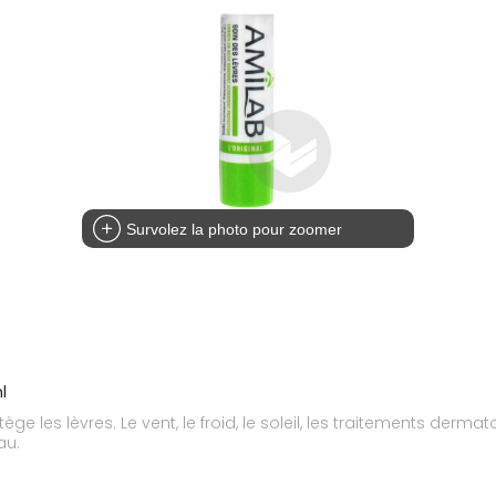
Survolez la photo pour zoomer
l
 les lèvres. Le vent, le froid, le soleil, les traitements dermat
au.