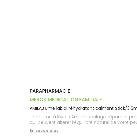
Trousse à
alimentaires
CHEVEUX
VOTRE
pharmacie
PHARMACIES
APPLICATION
Dispositifs
Cheveux
DE GARDE
DE SANTÉ
médicaux
Corps
Homme
Solaire
Visage
PARAPHARMACIE
MERCK MÉDICATION FAMILIALE
AMILAB Bme labial réhydratant calmant Stick/3,6m
Le baume à lèvres Amilab soulage, répare et protège
qui peuvent altérer l’équilibre naturel de votre pe
En savoir plus