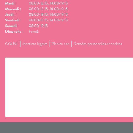
Mardi
:
08:00-13:15, 14:00-19:15
Mercredi
:
08:00-13:15, 14:00-19:15
Jeudi
:
08:00-13:15, 14:00-19:15
Vendredi
:
08:00-13:15, 14:00-19:15
Samedi
:
08:00-19:15
Dimanche
:
Fermé
CGUVL
Mentions légales
Plan du site
Données personnelles et cookies