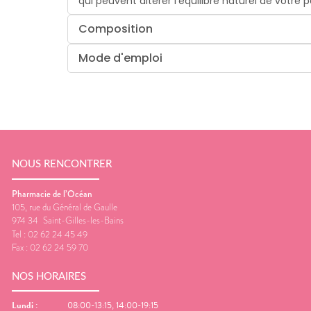
qui peuvent altérer l’équilibre naturel de votre 
Composition
Mode d'emploi
NOUS RENCONTRER
Pharmacie de l’Océan
105, rue du Général de Gaulle
974 34
Saint-Gilles-les-Bains
Tel :
02 62 24 45 49
Fax :
02 62 24 59 70
NOS HORAIRES
Lundi
:
08:00-13:15, 14:00-19:15