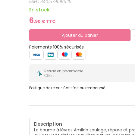
EAN :
3401579518625
En stock
6
,
90
€ TTC
Ajouter au panier
Paiements 100% sécurisés
Retrait en pharmacie
Offert
Politique de retour
Satisfait ou remboursé
Description
Le baume à lèvres Amilab soulage, répare et protè