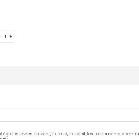
-
1
+
ge les lèvres. Le vent, le froid, le soleil, les traitements derma