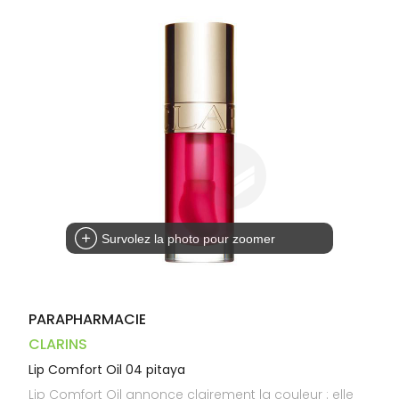
Trousse à
alimentaires
CHEVEUX
VOTRE
pharmacie
PHARMACIES
APPLICATION
Dispositifs
Cheveux
DE GARDE
DE SANTÉ
médicaux
Corps
Homme
Solaire
Visage
Survolez la photo pour zoomer
PARAPHARMACIE
CLARINS
Lip Comfort Oil 04 pitaya
Lip Comfort Oil annonce clairement la couleur : elle