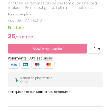
à toutes les femmes qui souhaitent avoir une peau
radieuse. En un seul geste, il élimine les cellules
mortes, affine le grain de peau et unifie le teint pour
En savoir plus
un coup d'éclat en 10 minutes seulement. Ne
EAN :
3522930003281
convient pas aux peaux sensibles.
En stock
25
,
90
€ TTC
Ajouter au panier
-
1
+
Paiements 100% sécurisés
Retrait en pharmacie
Offert
Politique de retour
Satisfait ou remboursé