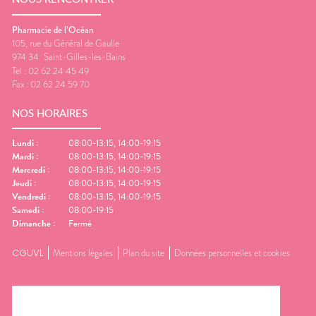
Pharmacie de l’Océan
105, rue du Général de Gaulle
974 34
Saint-Gilles-les-Bains
Tel :
02 62 24 45 49
Fax :
02 62 24 59 70
NOS HORAIRES
Lundi
:
08:00-13:15, 14:00-19:15
Mardi
:
08:00-13:15, 14:00-19:15
Mercredi
:
08:00-13:15, 14:00-19:15
Jeudi
:
08:00-13:15, 14:00-19:15
Vendredi
:
08:00-13:15, 14:00-19:15
Samedi
:
08:00-19:15
Dimanche
:
Fermé
CGUVL
Mentions légales
Plan du site
Données personnelles et cookies