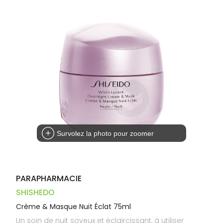
Trousse à
alimentaires
CHEVEUX
VOTRE
pharmacie
PHARMACIES
APPLICATION
Dispositifs
Cheveux
DE GARDE
DE SANTÉ
médicaux
Corps
Homme
Solaire
Visage
Survolez la photo pour zoomer
PARAPHARMACIE
SHISHEDO
Crème & Masque Nuit Éclat 75ml
Un soin de nuit soyeux et éclaircissant, à utiliser