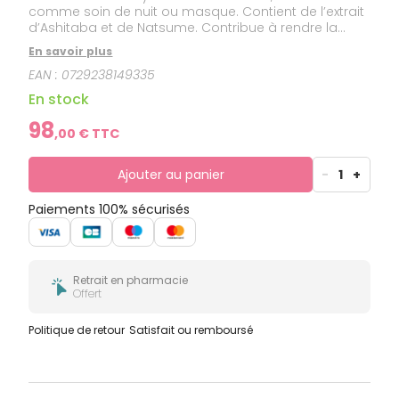
comme soin de nuit ou masque. Contient de l’extrait
d’Ashitaba et de Natsume. Contribue à rendre la
peau plus réceptive aux bienfaits anti-âge des soins
En savoir plus
qu’elle reçoit.
EAN :
0729238149335
En stock
98
,
00
€ TTC
Ajouter au panier
-
1
+
Paiements 100% sécurisés
Retrait en pharmacie
Offert
Politique de retour
Satisfait ou remboursé