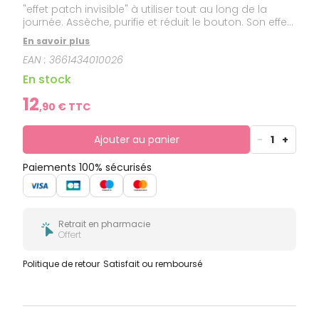
"effet patch invisible" à utiliser tout au long de la
journée. Assèche, purifie et réduit le bouton. Son effet
patch invisible isole et réduit l'imperfection pour un
En savoir plus
effet visible dès 4 heures* seulement. L'efficacité d'un
EAN :
3661434010026
patch anti-boutons mais invisible et imperceptible
au toucher et à l'oeil nu. Facilite de maquillage. Testé
En stock
sur peaux à tendance acnéique. Non comédogène.
12
,
90
€ TTC
Ajouter au panier
-
1
+
Paiements 100% sécurisés
Retrait en pharmacie
Offert
Politique de retour
Satisfait ou remboursé