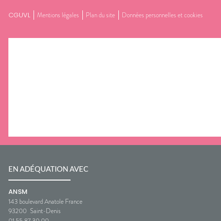
CGUVL
Mentions légales
Plan du site
Données personnelles et cookies
EN ADÉQUATION AVEC
ANSM
143 boulevard Anatole France
93200
Saint-Denis
01 55 87 30 00