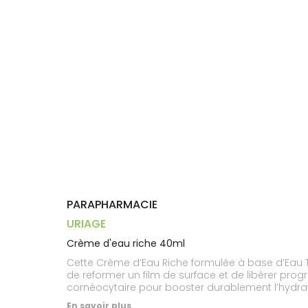
Trousse à
alimentaires
CHEVEUX
VOTRE
pharmacie
PHARMACIES
APPLICATION
Dispositifs
Cheveux
DE GARDE
DE SANTÉ
médicaux
Corps
Homme
Solaire
Visage
PARAPHARMACIE
URIAGE
Crème d'eau riche 40ml
Cette Crème d’Eau Riche formulée à base d’Eau T
de reformer un film de surface et de libérer pro
cornéocytaire pour booster durablement l’hydratat
de Karité.
En savoir plus