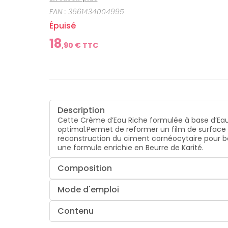
EAN :
3661434004995
Épuisé
18
,
90
€ TTC
Description
Cette Crème d’Eau Riche formulée à base d’Eau 
optimal.Permet de reformer un film de surface 
reconstruction du ciment cornéocytaire pour boo
une formule enrichie en Beurre de Karité.
Composition
Mode d'emploi
Contenu