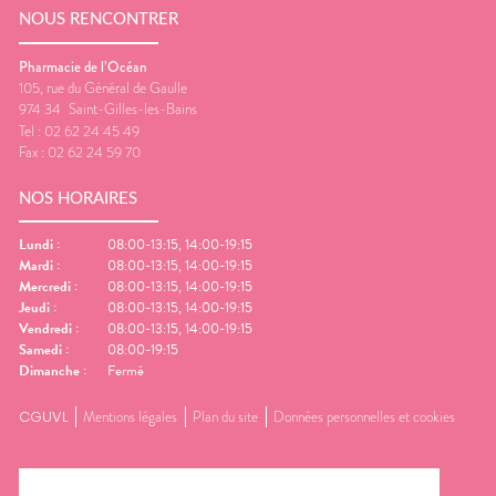
NOUS RENCONTRER
Pharmacie de l’Océan
105, rue du Général de Gaulle
974 34
Saint-Gilles-les-Bains
Tel :
02 62 24 45 49
Fax :
02 62 24 59 70
NOS HORAIRES
Lundi
:
08:00-13:15, 14:00-19:15
Mardi
:
08:00-13:15, 14:00-19:15
Mercredi
:
08:00-13:15, 14:00-19:15
Jeudi
:
08:00-13:15, 14:00-19:15
Vendredi
:
08:00-13:15, 14:00-19:15
Samedi
:
08:00-19:15
Dimanche
:
Fermé
CGUVL
Mentions légales
Plan du site
Données personnelles et cookies