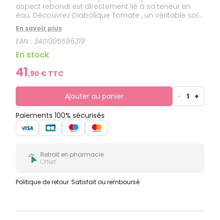
aspect rebondi est directement lié à sa teneur en
eau. Découvrez Diabolique Tomate , un véritable soin
de beauté gorgé d’actifs ultra hydratant, anti-âge et
En savoir plus
bonne mine dont l’étonnante texture, naturellement
EAN :
3401395596319
colorée, se transforme en eau au premier
tapotement de doigt. Elle fond littéralement sur la
En stock
peau…
41
,
90
€ TTC
Ajouter au panier
-
1
+
Paiements 100% sécurisés
Retrait en pharmacie
Offert
Politique de retour
Satisfait ou remboursé