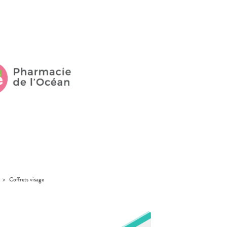
>
Coffrets visage