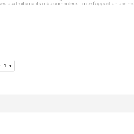
s aux traitements médicamenteux. Limite l'apparition des m
-
1
+