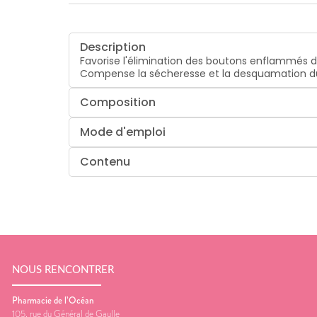
Description
Favorise l'élimination des boutons enflammés de 
Compense la sécheresse et la desquamation du
Composition
Mode d'emploi
Contenu
NOUS RENCONTRER
Pharmacie de l’Océan
105, rue du Général de Gaulle