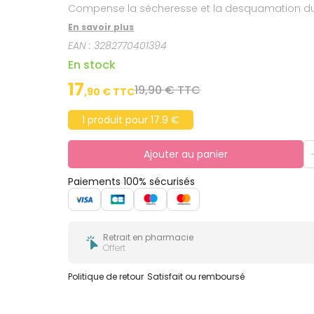
Compense la sécheresse et la desquamation due
En savoir plus
EAN :
3282770401394
En stock
17
19,90 € TTC
,
90
€ TTC
1 produit pour 17.9 €
Ajouter au panier
Paiements 100% sécurisés
Retrait en pharmacie
Offert
Politique de retour
Satisfait ou remboursé