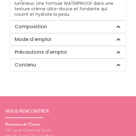
lumineux. Une formule WATERPROOF dans une
texture crème ultra-douce et fondante qui
nourrit et hydrate la peau.
Composition
Mode d'emploi
Précautions d'emploi
Contenu
NOUS RENCONTRER
Pharmacie de l’Océan
105, rue du Général de Gaulle
974 34
Saint-Gilles-les-Bains