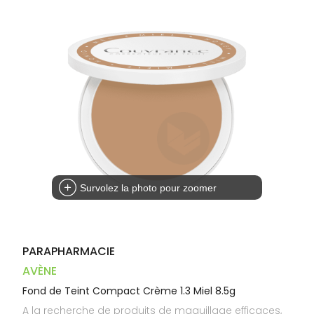
Trousse à
alimentaires
CHEVEUX
VOTRE
pharmacie
PHARMACIES
APPLICATION
Dispositifs
Cheveux
DE GARDE
DE SANTÉ
médicaux
Corps
Homme
Solaire
Visage
Survolez la photo pour zoomer
PARAPHARMACIE
AVÈNE
Fond de Teint Compact Crème 1.3 Miel 8.5g
A la recherche de produits de maquillage efficaces,