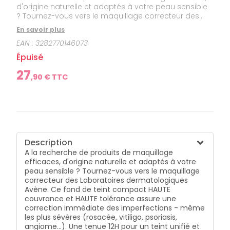
d'origine naturelle et adaptés à votre peau sensible
? Tournez-vous vers le maquillage correcteur des
Laboratoires dermatologiques Avène. Ce fond de
En savoir plus
teint compact HAUTE couvrance et HAUTE tolérance
EAN :
3282770146073
assure une correction immédiate des imperfections
- même les plus sévères (rosacée, vitiligo, psoriasis,
Épuisé
angiome...). Une tenue 12H pour un teint unifié et
lumineux. Une formule WATERPROOF dans une texture
27
,
90
€ TTC
crème ultra-douce et fondante qui nourrit et hydrate
la peau.
Description
A la recherche de produits de maquillage
efficaces, d'origine naturelle et adaptés à votre
peau sensible ? Tournez-vous vers le maquillage
correcteur des Laboratoires dermatologiques
Avène. Ce fond de teint compact HAUTE
couvrance et HAUTE tolérance assure une
correction immédiate des imperfections - même
les plus sévères (rosacée, vitiligo, psoriasis,
angiome...). Une tenue 12H pour un teint unifié et