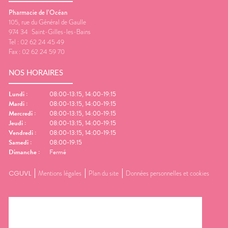
Pharmacie de l’Océan
105, rue du Général de Gaulle
974 34
Saint-Gilles-les-Bains
Tel :
02 62 24 45 49
Fax :
02 62 24 59 70
NOS HORAIRES
Lundi
:
08:00-13:15, 14:00-19:15
Mardi
:
08:00-13:15, 14:00-19:15
Mercredi
:
08:00-13:15, 14:00-19:15
Jeudi
:
08:00-13:15, 14:00-19:15
Vendredi
:
08:00-13:15, 14:00-19:15
Samedi
:
08:00-19:15
Dimanche
:
Fermé
CGUVL
Mentions légales
Plan du site
Données personnelles et cookies