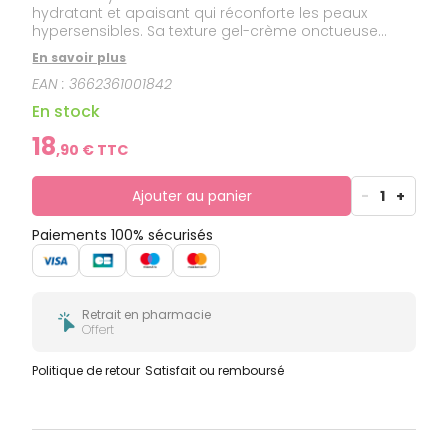
hydratant et apaisant qui réconforte les peaux
hypersensibles. Sa texture gel-crème onctueuse
enrichie en huile d’avocat fusionne avec la peau
En savoir plus
pour apporter confort et hydratation pendant 24h1
EAN :
3662361001842
sans fini gras ou collant.
En stock
18
,
90
€ TTC
Ajouter au panier
-
1
+
Paiements 100% sécurisés
Retrait en pharmacie
Offert
Politique de retour
Satisfait ou remboursé