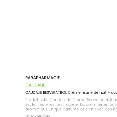
Trousse à
alimentaires
CHEVEUX
VOTRE
pharmacie
PHARMACIES
APPLICATION
Dispositifs
Cheveux
DE GARDE
DE SANTÉ
médicaux
Corps
Homme
Solaire
Visage
PARAPHARMACIE
CAUDALIE
CAUDALIE RESVERATROL Crème risane de nuit + c
Produit culte Caudalie, la Crème Tisane de Nuit a
est ferme, le teint est radieux. Du sommeil en pot. Sur la peau, une crème douce et onctueuse qui procure une sensation d'apaisement. Un complexe phyt
aromatique unique parfume ce soin avec des note
et de menthe fraîche.
En savoir plus