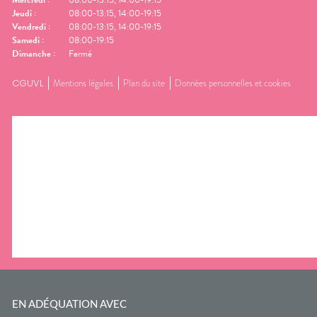
Mercredi
:
08:00-13:15, 14:00-19:15
Jeudi
:
08:00-13:15, 14:00-19:15
Vendredi
:
08:00-13:15, 14:00-19:15
Samedi
:
08:00-19:15
Dimanche
:
Fermé
CGUVL
Mentions légales
Plan du site
Données personnelles et cookies
EN ADÉQUATION AVEC