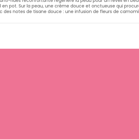
anti-rides réconfortante régénère la peau pour un réveil en beauté
eil en pot. Sur la peau, une crème douce et onctueuse qui proc
es notes de tisane douce : une infusion de fleurs de camomille