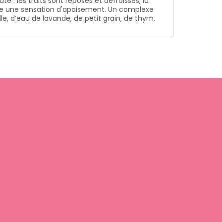
 : les traits sont reposés et défroissés, la
ure une sensation d'apaisement. Un complexe
, d’eau de lavande, de petit grain, de thym,