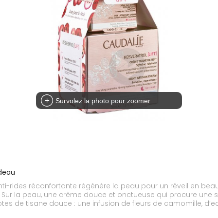
Survolez la photo pour zoomer
adeau
nti-rides réconfortante régénère la peau pour un réveil en beaut
o-
s de tisane douce : une infusion de fleurs de camomille, d’ea