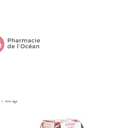
>
Anti-âge