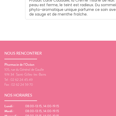
Produit culte Caudalie, la Crème Tisane de Nuit 
peau est ferme, le teint est radieux. Du somm
phyto-aromatique unique parfume ce soin avec d
de sauge et de menthe fraîche.
NOUS RENCONTRER
Pharmacie de l’Océan
105, rue du Général de Gaulle
974 34
Saint-Gilles-les-Bains
Tel :
02 62 24 45 49
Fax :
02 62 24 59 70
NOS HORAIRES
Lundi
:
08:00-13:15, 14:00-19:15
Mardi
:
08:00-13:15, 14:00-19:15