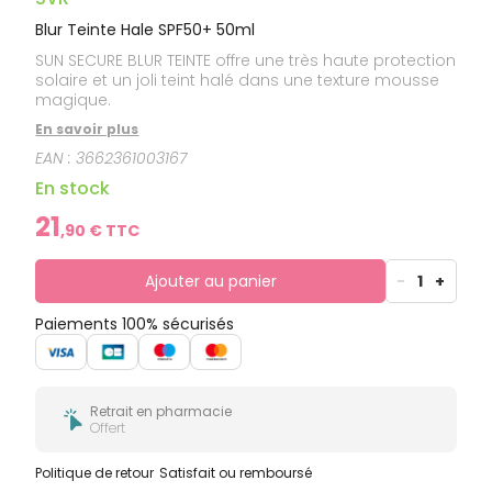
Blur Teinte Hale SPF50+ 50ml
SUN SECURE BLUR TEINTE offre une très haute protection
solaire et un joli teint halé dans une texture mousse
magique.
En savoir plus
EAN :
3662361003167
En stock
21
,
90
€ TTC
Ajouter au panier
-
1
+
Paiements 100% sécurisés
Retrait en pharmacie
Offert
Politique de retour
Satisfait ou remboursé