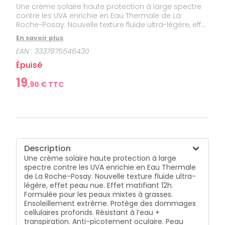
Une crème solaire haute protection à large spectre
contre les UVA enrichie en Eau Thermale de La
Roche-Posay. Nouvelle texture fluide ultra-légère, effet
peau nue. Effet matifiant 12h. Formulée pour les peaux
En savoir plus
mixtes à grasses. Ensoleillement extrême. Protège
EAN :
3337875546430
des dommages cellulaires profonds. Résistant à
l’eau + transpiration. Anti-picotement oculaire. Peau
Épuisé
sensible. Le filtre UV Mexoryl 400 est notre innovation
scientifique : le filtre contre les UVA ultra-longs**
19
,
90
€ TTC
([380-400NM] UVA ULTRA-LONGS**) : Ils sont
imperceptibles et dommageables, et représentent
30% des rayons UV impactant notre peau toute
l'année. Notre protection avec la technologie Netlock
protection UVB+UVA+UVA ultra-longs, ultra résistance
(eau, transpiration, sable), invisible, haute tolérance.
Efficacité cliniquement prouvée, testé sur peaux
Description
sensibles, réactives et intolérantes au soleil ** [340-
Une crème solaire haute protection à large
400nm] = UVA-longs / [380-400nm] = fin du spectre
spectre contre les UVA enrichie en Eau Thermale
que l'on appelle UVA ultra-longs. Maintenant avec la
de La Roche-Posay. Nouvelle texture fluide ultra-
technologie Airlicium™ pour les peaux grasses. Sans
légère, effet peau nue. Effet matifiant 12h.
parfum.
Formulée pour les peaux mixtes à grasses.
Ensoleillement extrême. Protège des dommages
cellulaires profonds. Résistant à l’eau +
transpiration. Anti-picotement oculaire. Peau