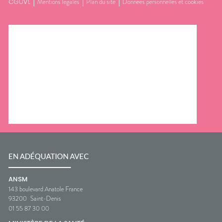
CGUVL
Mentions légales
Plan du site
Données personnelles et cookies
EN ADÉQUATION AVEC
ANSM
143 boulevard Anatole France
93200
Saint-Denis
01 55 87 30 00