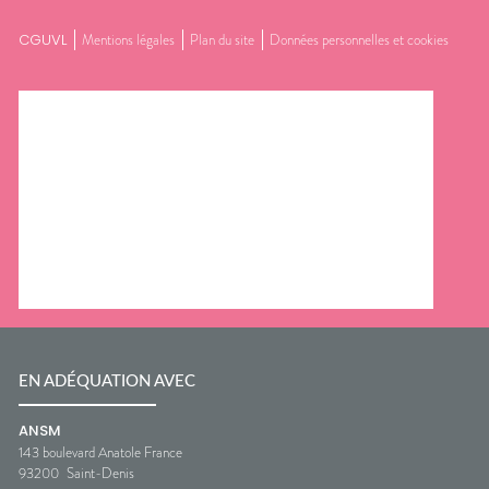
CGUVL
Mentions légales
Plan du site
Données personnelles et cookies
EN ADÉQUATION AVEC
ANSM
143 boulevard Anatole France
93200
Saint-Denis