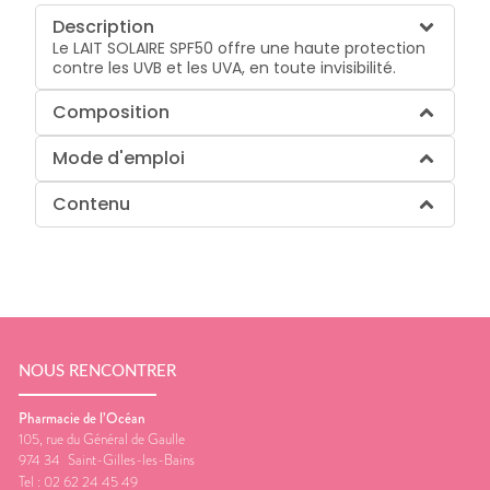
Description
Le LAIT SOLAIRE SPF50 offre une haute protection
contre les UVB et les UVA, en toute invisibilité.
Composition
Mode d'emploi
Contenu
NOUS RENCONTRER
Pharmacie de l’Océan
105, rue du Général de Gaulle
974 34
Saint-Gilles-les-Bains
Tel :
02 62 24 45 49