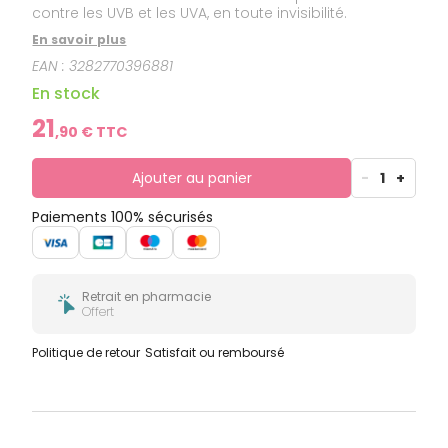
contre les UVB et les UVA, en toute invisibilité.
En savoir plus
EAN :
3282770396881
En stock
21
,
90
€ TTC
Ajouter au panier
-
1
+
Paiements 100% sécurisés
Retrait en pharmacie
Offert
Politique de retour
Satisfait ou remboursé