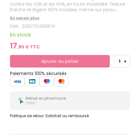
contre les UVB et les UVA, en toute invisibilité. Texture
fraîche et légère 100% invisible, même sur peau
mouillée. Protège efficacement tout en étant
En savoir plus
agréable à appliquer.
EAN :
3282770396874
En stock
17
,
90
€ TTC
Ajouter au panier
-
1
+
Paiements 100% sécurisés
Retrait en pharmacie
Offert
Politique de retour
Satisfait ou remboursé