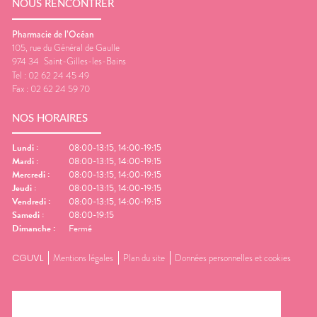
NOUS RENCONTRER
Pharmacie de l’Océan
105, rue du Général de Gaulle
974 34
Saint-Gilles-les-Bains
Tel :
02 62 24 45 49
Fax :
02 62 24 59 70
NOS HORAIRES
Lundi
:
08:00-13:15, 14:00-19:15
Mardi
:
08:00-13:15, 14:00-19:15
Mercredi
:
08:00-13:15, 14:00-19:15
Jeudi
:
08:00-13:15, 14:00-19:15
Vendredi
:
08:00-13:15, 14:00-19:15
Samedi
:
08:00-19:15
Dimanche
:
Fermé
CGUVL
Mentions légales
Plan du site
Données personnelles et cookies