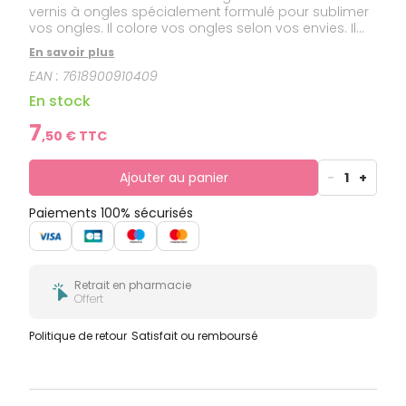
vernis à ongles spécialement formulé pour sublimer
vos ongles. Il colore vos ongles selon vos envies. Il
est formulé sans toluène, sans camphre, sans
En savoir plus
dibuthyl phtalate, sans colophane, sans
EAN :
7618900910409
formaldéhyde, sans nickel.
En stock
7
,
50
€ TTC
Ajouter au panier
-
1
+
Paiements 100% sécurisés
Retrait en pharmacie
Offert
Politique de retour
Satisfait ou remboursé