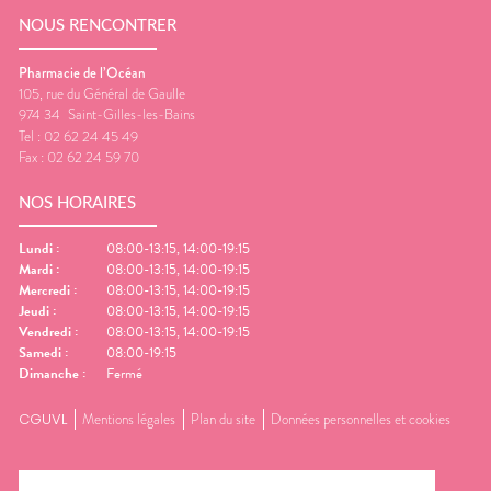
NOUS RENCONTRER
Pharmacie de l’Océan
105, rue du Général de Gaulle
974 34
Saint-Gilles-les-Bains
Tel :
02 62 24 45 49
Fax :
02 62 24 59 70
NOS HORAIRES
Lundi
:
08:00-13:15, 14:00-19:15
Mardi
:
08:00-13:15, 14:00-19:15
Mercredi
:
08:00-13:15, 14:00-19:15
Jeudi
:
08:00-13:15, 14:00-19:15
Vendredi
:
08:00-13:15, 14:00-19:15
Samedi
:
08:00-19:15
Dimanche
:
Fermé
CGUVL
Mentions légales
Plan du site
Données personnelles et cookies