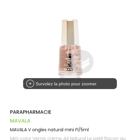
Trousse à
alimentaires
CHEVEUX
VOTRE
pharmacie
PHARMACIES
APPLICATION
Dispositifs
Cheveux
DE GARDE
DE SANTÉ
médicaux
Corps
Homme
Solaire
Visage
Survolez la photo pour zoomer
PARAPHARMACIE
MAVALA
MAVALA V ongles natural mini Fl/5ml
Mini color Vernis crème 44 Natural Le petit flacon au